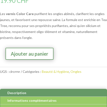
19.90
CHF
Les
vernis Color Care
purifient les ongles abîmés, clarifient les ongles
jaunes, et favorisent une repousse saine. La formule est enrichie en Tea
Tree, reconnu pour ses propriétés purifiantes, ainsi qu’en silicium et
biotine, respectivement oligo-élément et vitamine, naturellement
présents dans l’ongle.
A
Ajouter au panier
quantité
l
de
t
Poderm
e
UGS :
clrcrrnr
Catégories :
Beauté & Hygiène
,
Ongles
-
r
Vernis
n
Color
a
Care
t
Description
Rouge
i
Informations complémentaires
noir
v