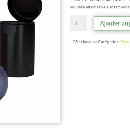
nouvelle alternative aux tampons
quantité
Ajouter au 
de
Coupe
menstruelle
UGS :
claricup
Catégories :
Beau
Claricup