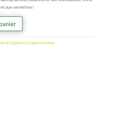
 et aux serviettes!
A
panier
l
t
e
té & Hygiène
,
Hygiène intime
r
n
a
t
i
v
e
: