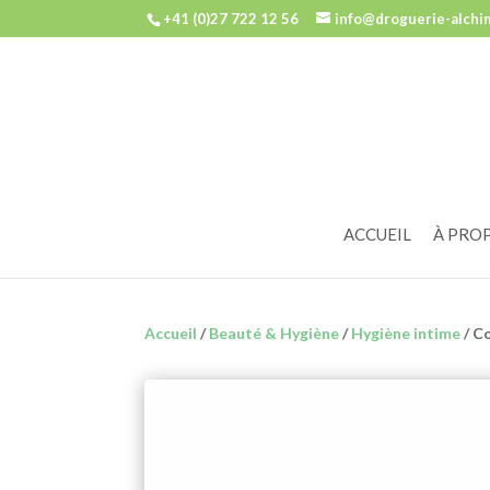
+41 (0)27 722 12 56
info@droguerie-alchi
ACCUEIL
À PRO
Accueil
/
Beauté & Hygiène
/
Hygiène intime
/ C