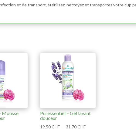
nfection et de transport, stérilisez, nettoyez et transportez votre cup p
 – Mousse
Puressentiel – Gel lavant
eur
douceur
Plage
19.50
CHF
–
31.70
CHF
de