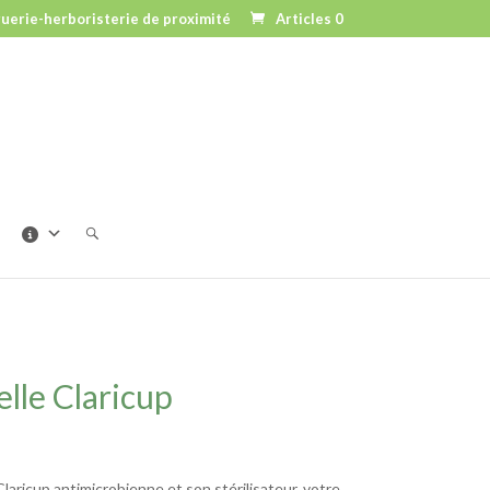
uerie-herboristerie de proximité
Articles 0
lle Claricup
aricup antimicrobienne et son stérilisateur, votre