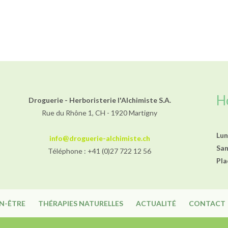
prix :
19.50 CHF
à
31.70 CHF
H
Droguerie - Herboristerie l'Alchimiste S.A.
Rue du Rhône 1, CH - 1920 Martigny
Lun
info@droguerie-alchimiste.ch
Sa
Téléphone : +41 (0)27 722 12 56
Pla
EN-ÊTRE
THÉRAPIES NATURELLES
ACTUALITÉ
CONTACT