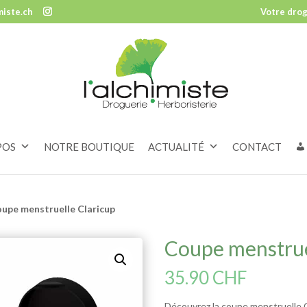
miste.ch
Votre drog
POS
NOTRE BOUTIQUE
ACTUALITÉ
CONTACT
oupe menstruelle Claricup
Coupe menstrue
35.90
CHF
Découvrez la coupe menstruelle Cl