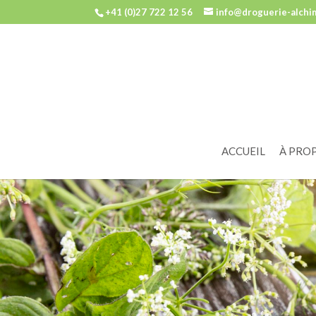
+41 (0)27 722 12 56
info@droguerie-alchi
ACCUEIL
À PRO