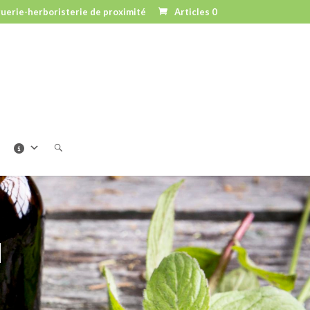
uerie-herboristerie de proximité
Articles 0
N