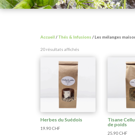
Accueil
/
Thés & Infusions
/ Les mélanges maiso
Trié
20 résultats affichés
du
plus
récent
au
plus
ancien
Herbes du Suédois
Tisane Cellu
de poids
19.90
CHF
25.90
CHF