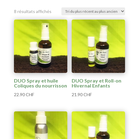
Trié
8 résultats affichés
du
plus
récent
au
plus
ancien
DUO Spray et huile
DUO Spray et Roll-on
Coliques du nourrisson
Hivernal Enfants
22.90
CHF
21.90
CHF