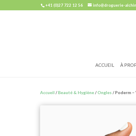
+41 (0)27 722 12 56
info@droguerie-alchi
ACCUEIL
À PRO
Accueil
/
Beauté & Hygiène
/
Ongles
/ Poderm – 