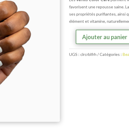
favorisent une repousse saine. L
ses propriétés purifiantes, ainsi 
élément et vitamine, naturelleme
Ajouter au panier
quantité
de
UGS :
clrcrblfrh
Catégories :
Bea
Poderm
-
Vernis
Color
care
Blanc