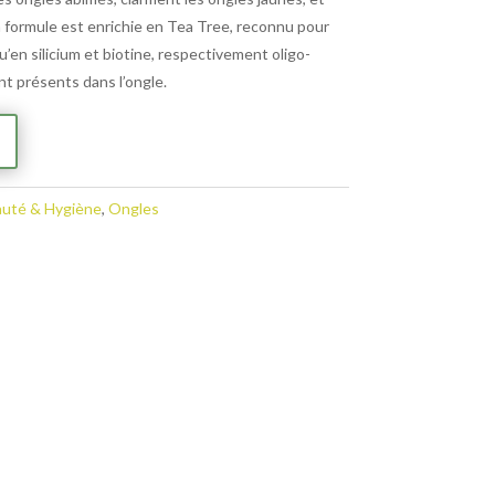
a formule est enrichie en Tea Tree, reconnu pour
qu’en silicium et biotine, respectivement oligo-
nt présents dans l’ongle.
A
l
t
uté & Hygiène
,
Ongles
e
r
n
a
t
i
v
e
: