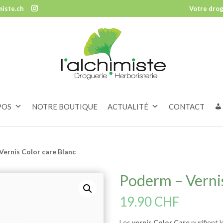
miste.ch
Votre drog
POS
NOTRE BOUTIQUE
ACTUALITÉ
CONTACT
Vernis Color care Blanc
Poderm – Vernis
19.90
CHF
Les
vernis Color Care
purifient l