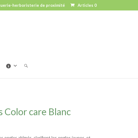
uerie-herboristerie de proximité
Articles 0
 Color care Blanc
es ongles abîmés, clarifient les ongles jaunes, et