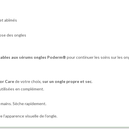
s et abîmés
ose des ongles
ables aux sérums ongles Poderm®
pour continuer les soins sur les on
or Care
de votre choix,
sur un ongle propre et sec
.
tilisées en complément.
t mains. Sèche rapidement.
 l’apparence visuelle de l’ongle.