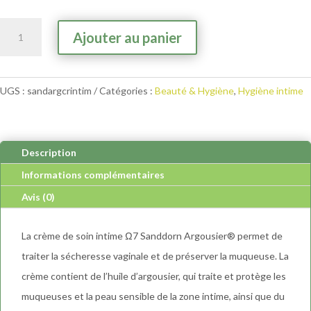
quantité
A
Ajouter au panier
de
l
Sandorn
t
Argousier
e
UGS :
sandargcrintim
Catégories :
Beauté & Hygiène
,
Hygiène intime
-
r
Crème
n
de
a
soin
t
Description
intime
i
Informations complémentaires
v
Avis (0)
e
:
La crème de soin intime Ω7 Sanddorn Argousier® permet de
traiter la sécheresse vaginale et de préserver la muqueuse. La
crème contient de l’huile d’argousier, qui traite et protège les
muqueuses et la peau sensible de la zone intime, ainsi que du