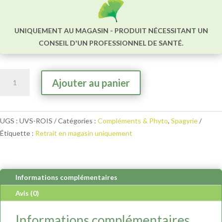
UNIQUEMENT AU MAGASIN - PRODUIT NÉCESSITANT UN
CONSEIL D'UN PROFESSIONNEL DE SANTÉ.
quantité
A
Ajouter au panier
de
l
UVS
t
ROIS
e
UGS :
UVS-ROIS
Catégories :
Compléments & Phyto
,
Spagyrie
r
Étiquette :
Retrait en magasin uniquement
n
a
t
i
Informations complémentaires
v
Avis (0)
e
:
Informations complémentaires