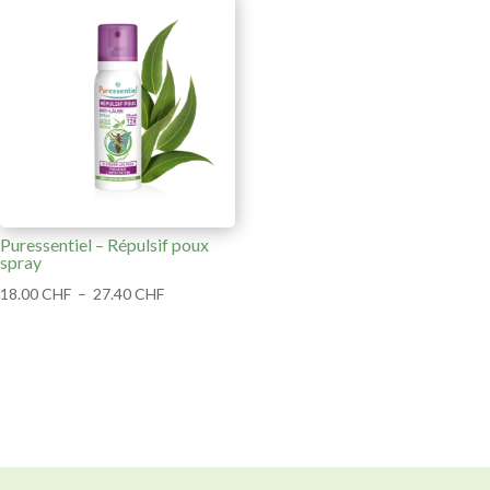
Puressentiel – Répulsif poux
spray
Plage
18.00
CHF
–
27.40
CHF
de
prix :
18.00 CHF
à
27.40 CHF