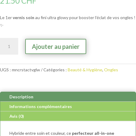
21.50
CHF
Le 1er
vernis soin
au fini ultra glowy pour booster l’éclat de vos ongles !
✨
quantité
A
Ajouter au panier
de
l
Manucurist
t
-
e
UGS :
mncrstactvglw
Catégories :
Beauté & Hygiène
,
Ongles
Active
r
Glow
n
Raspberry
a
t
Description
i
Informations complémentaires
v
Avis (0)
e
:
Hybride entre soin et couleur, ce
perfecteur all-in-one