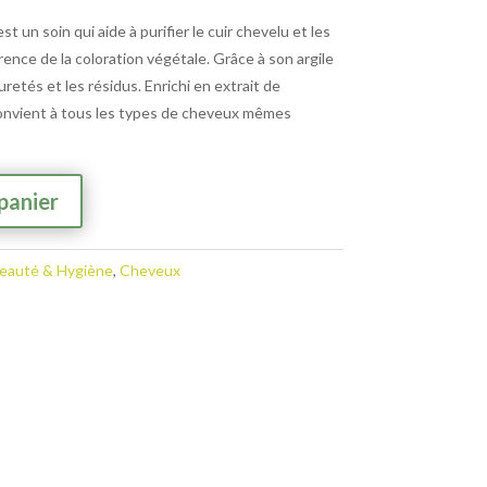
t un soin qui aide à purifier le cuir chevelu et les
nce de la coloration végétale. Grâce à son argile
puretés et les résidus. Enrichi en extrait de
convient à tous les types de cheveux mêmes
A
panier
l
t
e
eauté & Hygiène
,
Cheveux
r
n
a
t
i
v
e
: