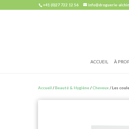
+41 (0)27 722 12 56
info@droguerie-alchi
ACCUEIL
À PRO
Accueil
/
Beauté & Hygiène
/
Cheveux
/ Les coul