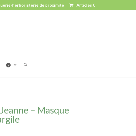
uerie-herboristerie de proximité
Articles 0
e Jeanne – Masque
argile