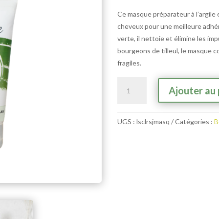
Ce masque préparateur à l’argile es
cheveux pour une meilleure adhére
verte, il nettoie et élimine les im
bourgeons de tilleul, le masque 
fragiles.
quantité
Ajouter au 
de
Les
couleurs
UGS :
lsclrsjmasq
Catégories :
B
de
Jeanne
-
Masque
préparateur
à
l'argile