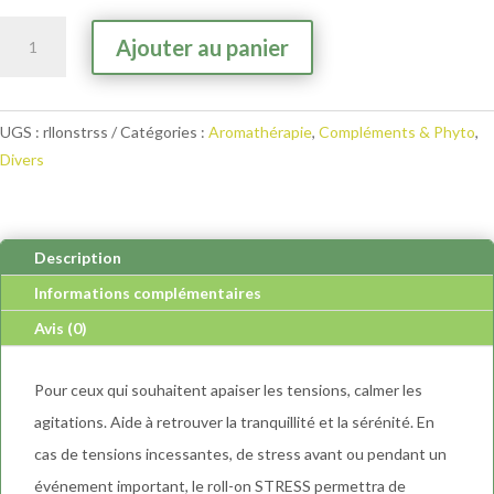
quantité
A
Ajouter au panier
de
l
Élixir
t
&
e
UGS :
rllonstrss
Catégories :
Aromathérapie
,
Compléments & Phyto
,
Co
r
Divers
-
n
Roll-
a
on
t
Stress
i
Description
v
Informations complémentaires
e
Avis (0)
:
Pour ceux qui souhaitent apaiser les tensions, calmer les
agitations. Aide à retrouver la tranquillité et la sérénité. En
cas de tensions incessantes, de stress avant ou pendant un
événement important, le roll-on STRESS permettra de