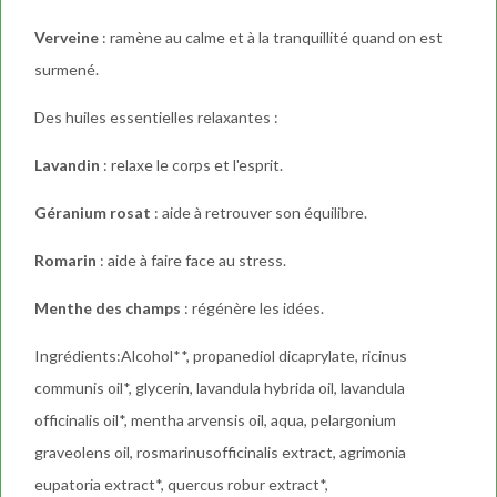
Verveine
: ramène au calme et à la tranquillité quand on est
surmené.
Des huiles essentielles relaxantes :
Lavandin
: relaxe le corps et l'esprit.
Géranium rosat
: aide à retrouver son équilibre.
Romarin
: aide à faire face au stress.
Menthe des champs
: régénère les idées.
Ingrédients:Alcohol**, propanediol dicaprylate, ricinus
communis oil*, glycerin, lavandula hybrida oil, lavandula
officinalis oil*, mentha arvensis oil, aqua, pelargonium
graveolens oil, rosmarinusofficinalis extract, agrimonia
eupatoria extract*, quercus robur extract*,