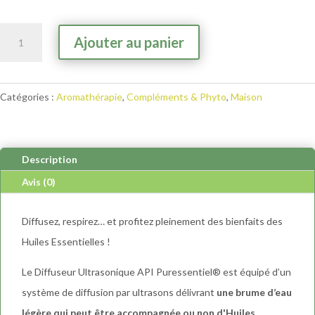
quantité
A
Ajouter au panier
de
l
Diffuseur
t
Ultrasonique
e
Catégories :
Aromathérapie
,
Compléments & Phyto
,
Maison
API
r
n
a
t
Description
i
Avis (0)
v
e
Diffusez, respirez… et profitez pleinement des bienfaits des
:
Huiles Essentielles !
Le Diffuseur Ultrasonique API Puressentiel® est équipé d’un
système de diffusion par ultrasons délivrant
une brume d’eau
légère qui peut être accompagnée ou non d'Huiles